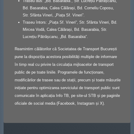
Traseu dus: „Bd. Basarabia”, Str. Lucrețiu Pătrășcanu,
Bd. Basarabia, Calea Călărași, Bd. Corneliu Coposu,
Str. Sfânta Vineri, „Piața Sf. Vineri”.
Traseu întors: „Piața Sf. Vineri“, Str. Sfânta Vineri, Bd.
Mircea Vodă, Calea Călărași, Bd. Basarabia, Str.
Lucrețiu Pătrășcanu, „Bd. Basarabia“.
Reamintim călătorilor că Societatea de Transport București
pune la dispoziția acestora posibilități multiple de informare
în timp real cu privire la circulația mijloacelor de transport
public de pe toate liniile. Programele de funcționare,
modificărilor de trasee sau de stații, precum și toate măsurile
inițiate pentru optimizarea serviciului de transport public sunt
comunicate în aplicația Info TB, pe site-ul STB și pe paginile
oficiale de social media (Facebook, Instagram și X).