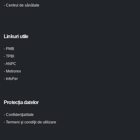
- Centrul de sănătate
Linkuri utile
- PMB
- TPBI
- ANPC
- Metrorex
- InfoFer
Protecția datelor
- Confidenţialitate
- Termeni şi condiţii de utilizare