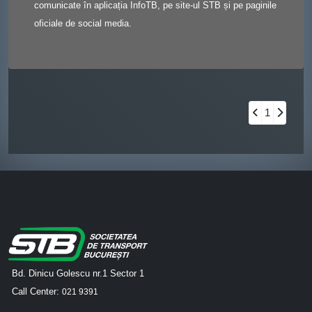
comunicate în aplicația InfoTB, pe site-ul STB și pe paginile
oficiale de social media.
1
Bd. Dinicu Golescu nr.1 Sector 1
Call Center:
021 9391