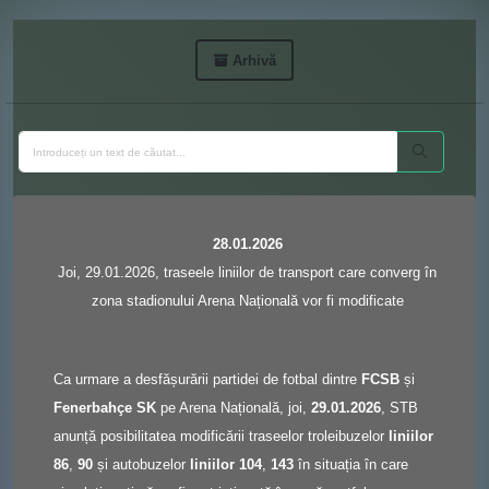
Arhivă
28.01.2026
Joi, 29.01.2026, traseele liniilor de transport care converg în
zona stadionului Arena Națională vor fi modificate
Ca urmare a desfășurării partidei de fotbal dintre
FCSB
și
Fenerbahçe SK
pe Arena Națională, joi,
29.01.2026
, STB
anunță posibilitatea modificării traseelor troleibuzelor
liniilor
86
,
90
și autobuzelor
liniilor 104
,
143
în situația în care