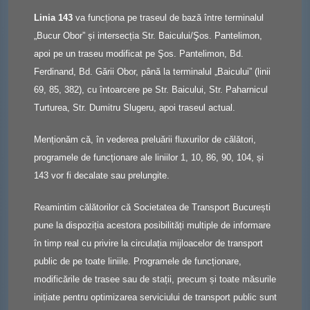
Linia 143
va funcționa pe traseul de bază între terminalul
„Bucur Obor” și intersecția Str. Baicului/Şos. Pantelimon,
apoi pe un traseu modificat pe Şos. Pantelimon, Bd.
Ferdinand, Bd. Gării Obor, până la terminalul „Baicului” (linii
69, 85, 382), cu întoarcere pe Str. Baicului, Str. Paharnicul
Turturea, Str. Dumitru Slugeru, apoi traseul actual.
Menționăm că, în vederea preluării fluxurilor de călători,
programele de funcționare ale liniilor 1, 10, 86, 90, 104, și
143 vor fi decalate sau prelungite.
Reamintim călătorilor că Societatea de Transport București
pune la dispoziția acestora posibilități multiple de informare
în timp real cu privire la circulația mijloacelor de transport
public de pe toate liniile. Programele de funcționare,
modificările de trasee sau de stații, precum și toate măsurile
inițiate pentru optimizarea serviciului de transport public sunt