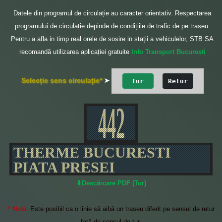
Datele din programul de circulație au caracter orientativ. Respectarea
programului de circulație depinde de condițiile de trafic de pe traseu.
Pentru a afla in timp real orele de sosire in stații a vehiculelor, STB SA
recomandă utilizarea aplicației gratuite
Info Transport București
Selecție sens circulație*
➤
Tur
Retur
442
THERME BUCURESTI
PIATA PRESEI
⬇
Descărcare PDF
(Tur)
* Notă:
Este posibil ca o linie să aibă un traseu diferit pe sensul de retur
față de sensul de tur,