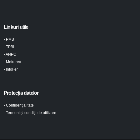
Linkuri utile
- PMB
- TPBI
- ANPC
- Metrorex
- InfoFer
Protecția datelor
- Confidenţialitate
- Termeni şi condiţii de utilizare