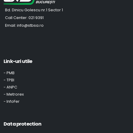
Bd. Dinicu Golescu nr.1 Sector 1
Call Center:
021 9391
Email:
info@stbsa.ro
Link-uri utile
- PMB
- TPBI
- ANPC
- Metrorex
- InfoFer
Data protection