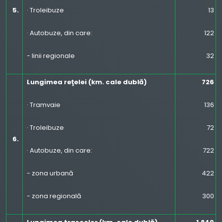
5.
· Troleibuze
13
· Autobuze, din care:
122
- linii regionale
32
Lungimea reţelei (km. cale dublă)
726
· Tramvaie
136
· Troleibuze
72
6.
· Autobuze, din care:
722
- zona urbană
422
- zona regională
300