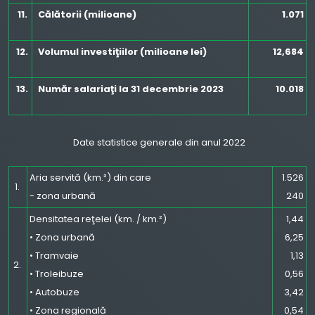
11.
Călătorii (milioane)
1.071
12.
Volumul investiţiilor (milioane lei)
12,684
13.
Număr salariaţi la 31 decembrie 2023
10.018
Date statistice generale din anul 2022
Aria servită (km.²) din care
1.526
1.
- zona urbană
240
Densitatea reţelei (km. / km.²)
1,44
• Zona urbană
6,25
• Tramvaie
1,13
2.
• Troleibuze
0,56
• Autobuze
3,42
• Zona regională
0,54