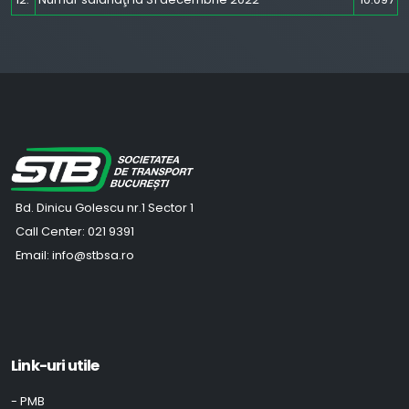
Bd. Dinicu Golescu nr.1 Sector 1
Call Center:
021 9391
Email:
info@stbsa.ro
Link-uri utile
- PMB