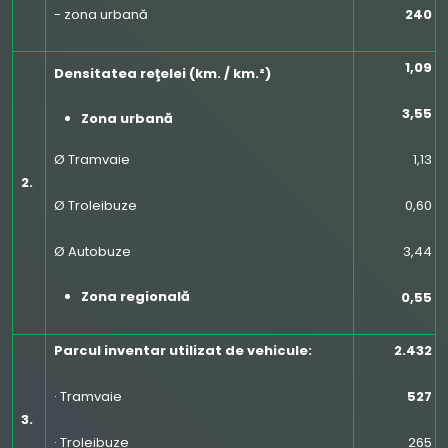
- zona urbană
240
1,09
Densitatea reţelei (km. / km.²)
3,55
Zona urbană
Ø Tramvaie
1,13
2.
Ø Troleibuze
0,60
Ø Autobuze
3,44
Zona r
egional
ă
0,55
Parcul inventar utilizat de vehicule:
2.432
· Tramvaie
527
3.
· Troleibuze
265