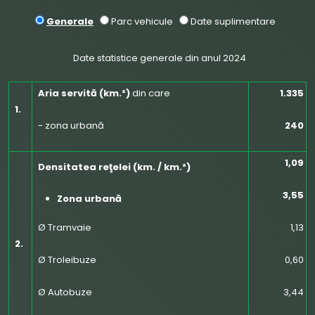
Generale
Parc vehicule
Date suplimentare
Date statistice generale din anul 2024
Aria servită (km.²)
din care
1.335
1.
- zona urbană
240
1,09
Densitatea reţelei (km. / km.²)
3,55
Zona urbană
Ø Tramvaie
1,13
2.
Ø Troleibuze
0,60
Ø Autobuze
3,44