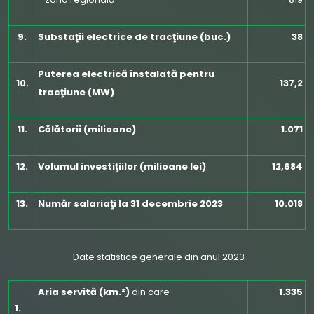
9.
Substaţii electrice de tracţiune (buc.)
38
Puterea electrică instalată pentru
10.
137,2
tracţiune (MW)
11.
Călătorii (milioane)
1.071
12.
Volumul investiţiilor (milioane lei)
12,684
13.
Număr salariaţi la 31 decembrie 2023
10.018
Date statistice generale din anul 2023
Aria servită (km.²)
din care
1.335
1.