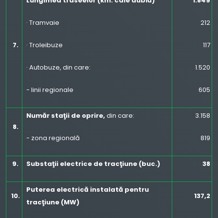
Lungimea traseelor (km. cale dublă)
1.849
· Tramvaie
212
7.
· Troleibuze
117
· Autobuze, din care:
1.520
- linii regionale
605
Număr staţii de oprire,
din care:
3.158
8.
- zona regională
819
9.
Substaţii electrice de tracţiune (buc.)
38
Puterea electrică instalată pentru
10.
137,2
tracţiune (MW)