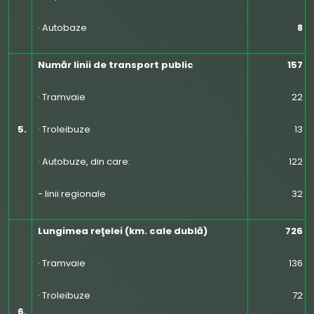
· Autobaze
8
Număr linii de transport public
157
· Tramvaie
22
5.
· Troleibuze
13
· Autobuze, din care:
122
- linii regionale
32
Lungimea reţelei (km. cale dublă)
726
· Tramvaie
136
· Troleibuze
72
6.