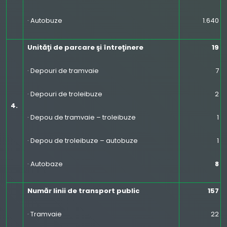
· Autobuze
1.640
Unităţi de parcare şi întreţinere
19
· Depouri de tramvaie
7
· Depouri de troleibuze
2
4.
· Depou de tramvaie – troleibuze
1
· Depou de troleibuze – autobuze
1
· Autobaze
8
Număr linii de transport public
157
· Tramvaie
22