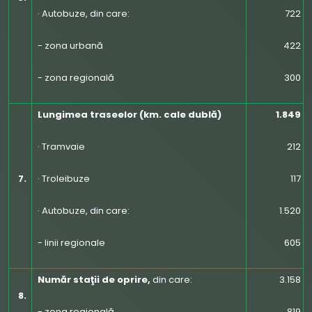
· Autobuze, din care:
722
- zona urbană
422
- zona regională
300
Lungimea traseelor (km. cale dublă)
1.849
· Tramvaie
212
7.
· Troleibuze
117
· Autobuze, din care:
1.520
- linii regionale
605
Număr staţii de oprire,
din care:
3.158
8.
- zona regională
819