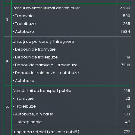
Parcul inventar utilizat de vehicule:
2.299
• Tramvaie
500
3.
• Troleibuze
265
• Autobuze
1.534
Unităţi de parcare şi întreţinere
• Depouri de tramvaie
• Depouri de troleibuze
19
4.
• Depou de tramvaie – troleibuze
72118
• Depou de troleibuze – autobuze
• Autobaze
Număr linii de transport public
168
• Tramvaie
22
5.
• Troleibuze
13
• Autobuze, din care:
133
- linii regionale
42
Lungimea reţelei (km. cale dublă)
772