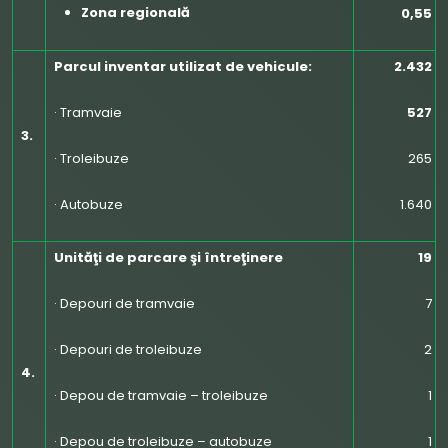
Zona r
egional
ă
0,55
Parcul inventar utilizat de vehicule:
2.432
· Tramvaie
527
3.
· Troleibuze
265
· Autobuze
1.640
Unităţi de parcare şi întreţinere
19
· Depouri de tramvaie
7
· Depouri de troleibuze
2
4.
· Depou de tramvaie – troleibuze
1
· Depou de troleibuze – autobuze
1