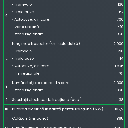
• Tramvaie
136
• Troleibuze
67
6.
• Autobuze, din care:
760
- zona urbană
410
- zona regională
350
Lungimea traseelor (km. cale dublă)
2.000
• Tramvaie
210
7.
• Troleibuze
114
• Autobuze, din care:
1.676
- linii regionale
761
Număr staţii de oprire, din care:
3.398
8.
- zona regională
1.020
9.
Substaţii electrice de tracţiune (buc.)
38
10.
Puterea electrică instalată pentru tracţiune (MW)
137,2
11.
Călătorii (milioane)
895
12.
Număr salariaţi la 31 decembrie 2022
10.097