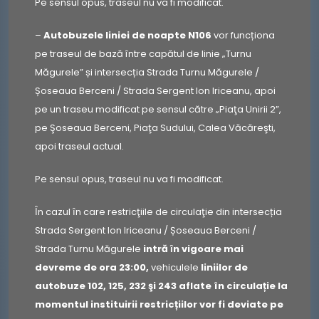
Pe sensul opus, traseul nu va fi modificat.
–
Autobuzele liniei de noapte N106
vor funcționa
pe traseul de bază între capătul de linie „Turnu
Măgurele” și intersecția Strada Turnu Măgurele /
Șoseaua Berceni / Strada Sergent Ion Iriceanu, apoi
pe un traseu modificat pe sensul către „Piaţa Unirii 2”,
pe Şoseaua Berceni, Piaţa Sudului, Calea Văcăreşti,
apoi traseul actual.
Pe sensul opus, traseul nu va fi modificat.
Ȋn cazul ȋn care restricţiile de circulaţie din intersecția
Strada Sergent Ion Iriceanu / Șoseaua Berceni /
Strada Turnu Măgurele
intră
ȋn vigoare mai
devreme de ora 23:00,
vehiculele
liniilor de
autobuze 102, 125, 232 şi 243 aflate în circulație la
momentul instituirii restricțiilor vor fi deviate pe