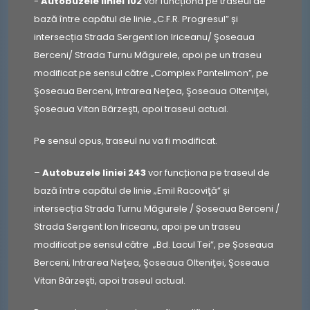
-
Autobuzele liniei 102
vor funcționa pe traseul de
bază între capătul de linie „C.F.R. Progresul” și
intersecția Strada Sergent Ion Iriceanu/ Şoseaua
Berceni/ Strada Turnu Măgurele, apoi pe un traseu
modificat pe sensul către „Complex Pantelimon”, pe
Şoseaua Berceni, Intrarea Neţea, Şoseaua Olteniţei,
Şoseaua Vitan Bârzeşti, apoi traseul actual.
Pe sensul opus, traseul nu va fi modificat.
–
Autobuzele liniei 243
vor funcționa pe traseul de
bază între capătul de linie „Emil Racoviţă” și
intersecția Strada Turnu Măgurele / Șoseaua Berceni /
Strada Sergent Ion Iriceanu, apoi pe un traseu
modificat pe sensul către „Bd. Lacul Tei”, pe Șoseaua
Berceni, Intrarea Neţea, Şoseaua Olteniţei, Şoseaua
Vitan Bârzeşti, apoi traseul actual.