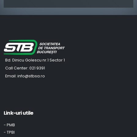
Bd. Dinicu Golescu nr.1 Sector 1
Call Center:
021 9391
Email:
info@stbsa.ro
Link-uri utile
- PMB
- TPBI