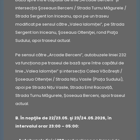
intersecția Şoseaua Berceni / Strada Turnu Măgurele /
Strada Sergent Ion Iriceanu, apoi pe un traseu
modificat pe sensul către „Valea Ialomiței”, pe Strada
Sergent Ion Iriceanu, Şoseaua Olteniţei, rond Piaţa
Sudului, apoi traseul actual.
Pe sensul către „Arcade Berceni”, autobuzele liniei 232
va funcționa pe traseul de bază spre între capătul de
linie „Valea Ialomiței” și intersecția Calea Văcărești /
Șoseaua Olteniței / Strada Nițu Vasile (Piața Sudului),
apoi pe Strada Nițu Vasile, Strada Emil Racoviță,
Strada Turnu Măgurele, Șoseaua Berceni, apoi traseul
actual.
B.
Î
n nopţile de 22/23.05. şi 23/24.05.2026,
ȋ
n
intervalul orar 23:00
–
05:00: