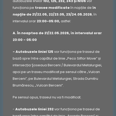
autobuzele liniilor
102, 125, 232, 243 și N106
vor
funcționa pe
trasee modificate
în nopțile de
ȋn
nopţile de 21/22.05, 22/23.05, 23/24.05.2026
, în
intervalul orar
23:00-05:00,
astfel:
A. În noaptea de
21/22.05.2026, ȋn intervalul orar
23:00 – 05:00
- Autobuzele liniei 125
vor funcționa pe traseul de
bază spre între capătul de linie „Peco Silflor Move” și
intersecția Şoseaua Berceni / Bulevardul Metalurgiei,
apoi pe un traseu modificat pe sensul către „Vulcan
Berceni”, pe Bulevardul Metalurgiei, Strada Dumitru
Brumărescu, „Vulcan Berceni”.
Pe sensul opus, traseul nu va fi modificat.
-
Autobuzele liniei 232
vor funcționa pe traseul de
bază spre între capătul de linie „Arcade Berceni” și