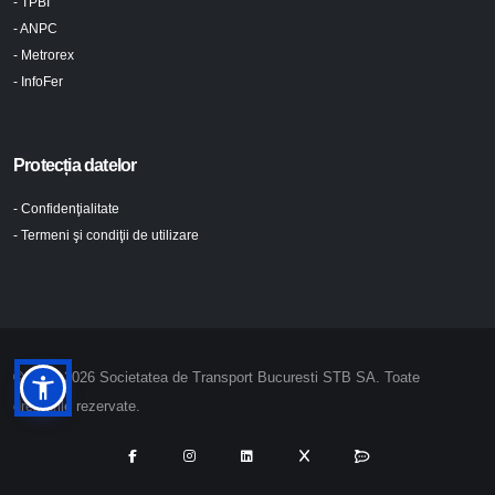
- TPBI
- ANPC
- Metrorex
- InfoFer
Protecția datelor
- Confidenţialitate
- Termeni şi condiţii de utilizare
© 2024-2026 Societatea de Transport Bucuresti STB SA. Toate
drepturile rezervate.