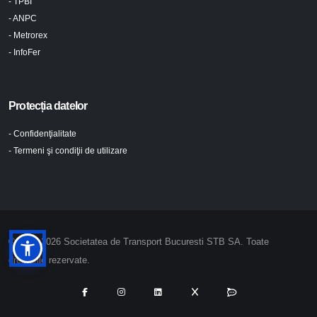
- TPBI
- ANPC
- Metrorex
- InfoFer
Protecția datelor
- Confidenţialitate
- Termeni şi condiţii de utilizare
© 2024-2026 Societatea de Transport Bucuresti STB SA. Toate
drepturile rezervate.