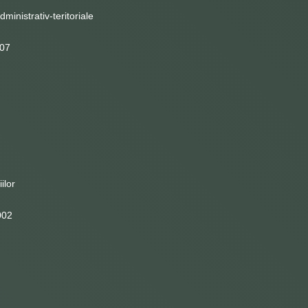
dministrativ-teritoriale
007
ilor
002