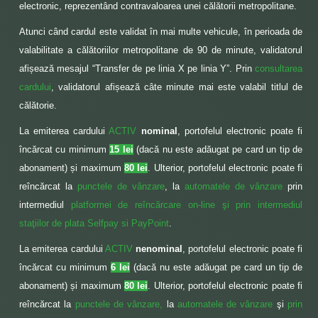
electronic, reprezentând contravaloarea unei călătorii metropolitane.
Atunci când cardul este validat în mai multe vehicule, în perioada de
valabilitate a călătoriilor metropolitane de 90 de minute, validatorul
afișează mesajul “Transfer de pe linia X pe linia Y”. Prin
consultarea
cardului
, validatorul afișează câte minute mai este valabil titlul de
călătorie.
La emiterea cardului
ACTIV
nominal
, portofelul electronic poate fi
încărcat cu minimum
15 lei
(dacă nu este adăugat pe card un tip de
abonament) și maximum
80 lei
. Ulterior, portofelul electronic poate fi
reîncărcat la
punctele de vânzare
, la
automatele de vânzare
prin
intermediul
platformei de reîncărcare on-line şi prin intermediul
staţiilor de plata Selfpay si PayPoint
.
La emiterea cardului
ACTIV
nenominal
, portofelul electronic poate fi
încărcat cu minimum
6 lei
(dacă nu este adăugat pe card un tip de
abonament) și maximum
80 lei
. Ulterior, portofelul electronic poate fi
reîncărcat la
punctele de vânzare,
la
automatele de vânzare
şi
prin