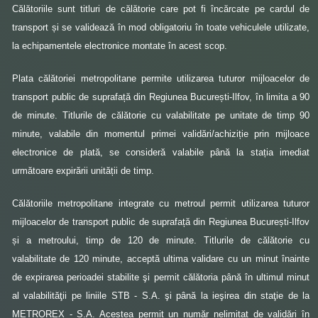
Călătoriile sunt titluri de călătorie care pot fi încărcate pe cardul de
transport și se validează în mod obligatoriu în toate vehiculele utilizate,
la echipamentele electronice montate în acest scop.
Plata călătoriei metropolitane permite utilizarea tuturor mijloacelor de
transport public de suprafață din Regiunea București-Ilfov, în limita a 90
de minute. Titlurile de călătorie cu valabilitate pe unitate de timp 90
minute, valabile din momentul primei validări/achiziție prin mijloace
electronice de plată, se consideră valabile până la stația imediat
următoare expirării unității de timp.
Călătoriile metropolitane integrate cu metroul permit utilizarea tuturor
mijloacelor de transport public de suprafață din Regiunea București-Ilfov
și a metroului, timp de 120 de minute. Titlurile de călătorie cu
valabilitate de 120 minute, acceptă ultima validare cu un minut înainte
de expirarea perioadei stabilite şi permit călătoria până în ultimul minut
al valabilităţii pe liniile STB - S.A. şi până la ieşirea din staţie de la
METROREX - S.A. Acestea permit un număr nelimitat de validări în