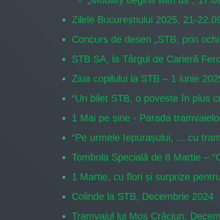
„Mobility begins with us”, 17.
Zilele Bucureștiului 2025, 21-22.
Concurs de desen „STB, prin ochi 
STB SA, la Târgul de Carieră Fero
Ziua copilului la STB – 1 iunie 202
“Un bilet STB, o poveste în plus c
1 Mai pe șine - Parada tramvaiel
“Pe urmele Iepurașului, ....cu tra
Tombola Specială de 8 Martie – “
1 Martie, cu flori și surprize pe
Colinde la STB, Decembrie 2024
Tramvaiul lui Moș Crăciun, Dece