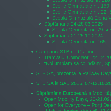
Școala Gimnazială nr. 128
Școlile Gimnaziale nr. 150 
Școlile Gimnaziale nr. 22, 
Școala Gimnazială Elena 
Săptămâna 24-28.03.2025
Școala Generală nr. 79 și
Săptămâna 21-25.10.2024
Școala Generală nr. 165
Campania STB de Crăciun
Tramvaiul Colindelor, 22.12.2
“Noi umblăm să colindăm”, Sp
STB SA, prezentă la Railway Day
STB SA la SAB 2025, 07-12.10.2
Săptămâna Europeană a Mobilități
Open Mobility Days, 20-21.09
Open for Everyone – Porți De