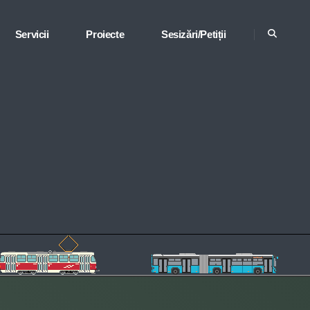
Servicii
Proiecte
Sesizări/Petiții