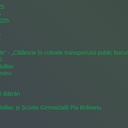
25
5
2025
5
” - „Călătorie în culisele transportului public bucu
6
olliac
estru
l Bătrân
lliac și Școala Gimnazială Pia Brătianu