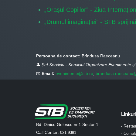
„Orașul Copiilor” - Ziua Internați
„Drumul imaginației” - STB sprijin
Persoana de contact:
Brîndușa Raeceanu
👤
Șef Serviciu - Serviciul Organizare Evenimente și 
📧
Email:
evenimente@stb.ro
,
brandusa.raeceanu@
Linkur
Bd. Dinicu Golescu nr.1 Sector 1
- Resta
Call Center:
021 9391
- Comple