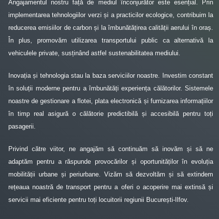
Angajamentul nostru față de mediul înconjurător este esențial. Prin
implementarea tehnologiilor verzi și a practicilor ecologice, contribuim la
reducerea emisiilor de carbon și la îmbunătățirea calității aerului în oraș.
În plus, promovăm utilizarea transportului public ca alternativă la
vehiculele private, susținând astfel sustenabilitatea mediului.
Inovația și tehnologia stau la baza serviciilor noastre. Investim constant
în soluții moderne pentru a îmbunătăți experiența călătorilor. Sistemele
noastre de gestionare a flotei, plata electronică și furnizarea informațiilor
în timp real asigură o călătorie predictibilă și accesibilă pentru toți
pasagerii.
Privind către viitor, ne angajăm să continuăm să inovăm și să ne
adaptăm pentru a răspunde provocărilor și oportunităților în evoluția
mobilității urbane și periurbane. Vizăm să dezvoltăm și să extindem
rețeaua noastră de transport pentru a oferi o acoperire mai extinsă și
servicii mai eficiente pentru toți locuitorii regiunii București-Ilfov.