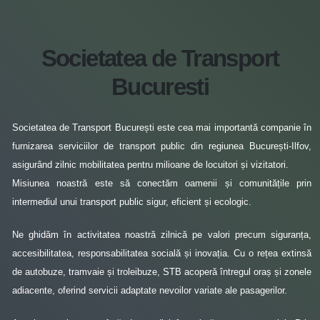
Societatea de Transport
Bucuresti
Societatea de Transport București este cea mai importantă companie în
furnizarea serviciilor de transport public din regiunea București-Ilfov,
asigurând zilnic mobilitatea pentru milioane de locuitori și vizitatori.
Misiunea noastră este să conectăm oamenii și comunitățile prin
intermediul unui transport public sigur, eficient și ecologic.
Ne ghidăm în activitatea noastră zilnică pe valori precum siguranța,
accesibilitatea, responsabilitatea socială și inovația. Cu o rețea extinsă
de autobuze, tramvaie și troleibuze, STB acoperă întregul oraș și zonele
adiacente, oferind servicii adaptate nevoilor variate ale pasagerilor.