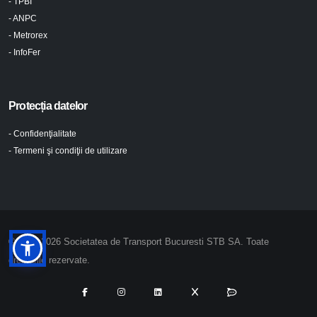
- TPBI
- ANPC
- Metrorex
- InfoFer
Protecția datelor
- Confidenţialitate
- Termeni şi condiţii de utilizare
© 2024-2026 Societatea de Transport Bucuresti STB SA. Toate
drepturile rezervate.