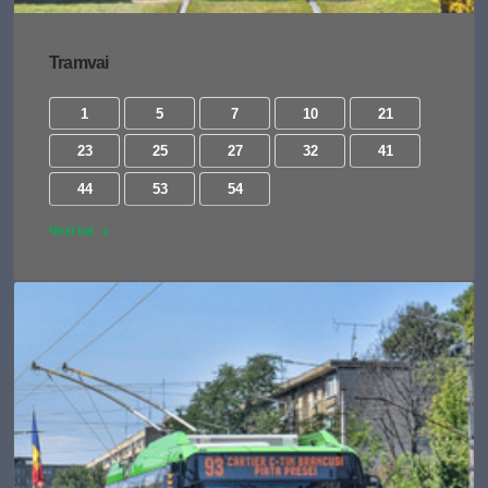
Tramvai
1
5
7
10
21
23
25
27
32
41
44
53
54
Vezi tot