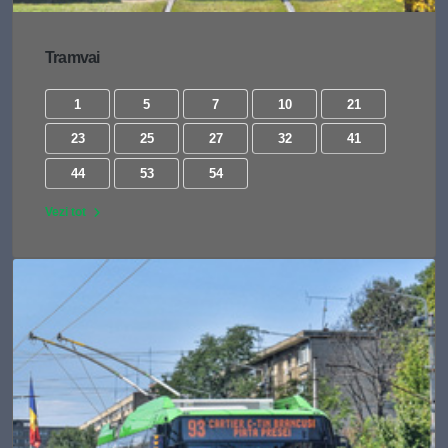
Tramvai
1
5
7
10
21
23
25
27
32
41
44
53
54
Vezi tot