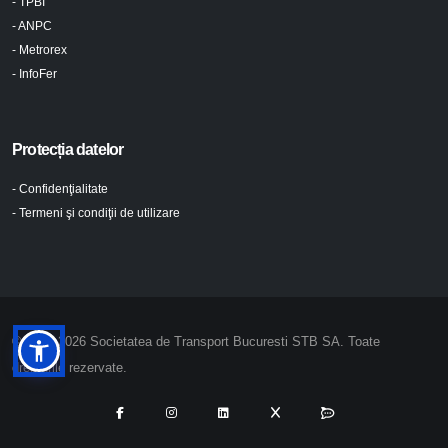
- TPBI
- ANPC
- Metrorex
- InfoFer
Protecția datelor
- Confidenţialitate
- Termeni şi condiţii de utilizare
© 2024-2026 Societatea de Transport Bucuresti STB SA. Toate
drepturile rezervate.