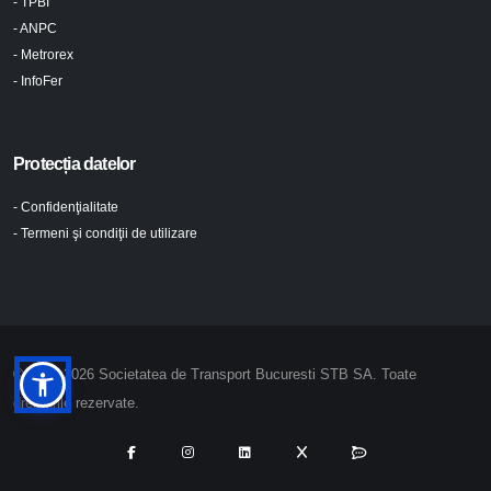
- TPBI
- ANPC
- Metrorex
- InfoFer
Protecția datelor
- Confidenţialitate
- Termeni şi condiţii de utilizare
© 2024-2026 Societatea de Transport Bucuresti STB SA. Toate
drepturile rezervate.