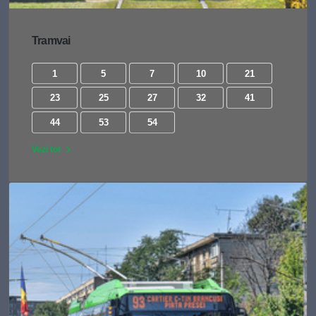
Tramvai
1
5
7
10
21
23
25
27
32
41
44
53
54
Vezi tot