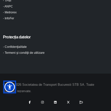
- TPBI
- ANPC
- Metrorex
- InfoFer
Protecția datelor
- Confidenţialitate
- Termeni şi condiţii de utilizare
© 2024-2026 Societatea de Transport Bucuresti STB SA. Toate
drepturile rezervate.