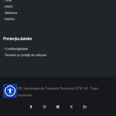
- TPBI
- ANPC
- Metrorex
- InfoFer
Protecția datelor
- Confidenţialitate
- Termeni şi condiţii de utilizare
© 2024-2026 Societatea de Transport Bucuresti STB SA. Toate
drepturile rezervate.