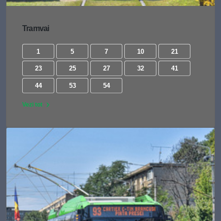
Tramvai
1
5
7
10
21
23
25
27
32
41
44
53
54
Vezi tot