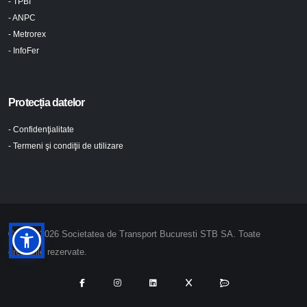
- TPBI
- ANPC
- Metrorex
- InfoFer
Protecția datelor
- Confidenţialitate
- Termeni şi condiţii de utilizare
© 2024-2026 Societatea de Transport Bucuresti STB SA. Toate
drepturile rezervate.