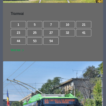
Tramvai
1
5
7
10
21
23
25
27
32
41
44
53
54
Vezi tot