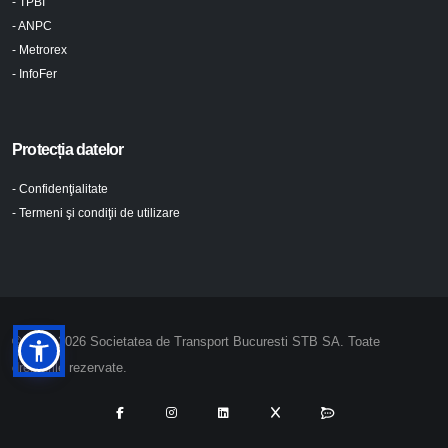
- TPBI
- ANPC
- Metrorex
- InfoFer
Protecția datelor
- Confidenţialitate
- Termeni şi condiţii de utilizare
© 2024-2026 Societatea de Transport Bucuresti STB SA. Toate
drepturile rezervate.