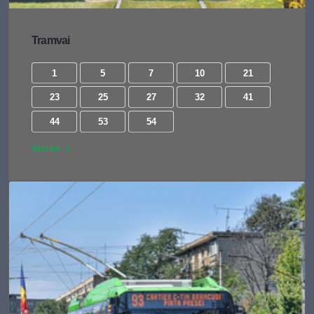
Tramvai
1
5
7
10
21
23
25
27
32
41
44
53
54
Vezi tot