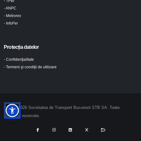
- TPBI
- ANPC
- Metrorex
- InfoFer
Protecția datelor
- Confidenţialitate
- Termeni şi condiţii de utilizare
© 2024-2026 Societatea de Transport Bucuresti STB SA. Toate
drepturile rezervate.