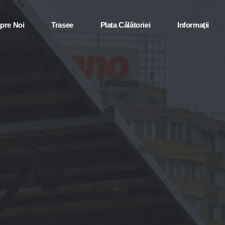
pre Noi
Trasee
Plata Călătoriei
Informaţii