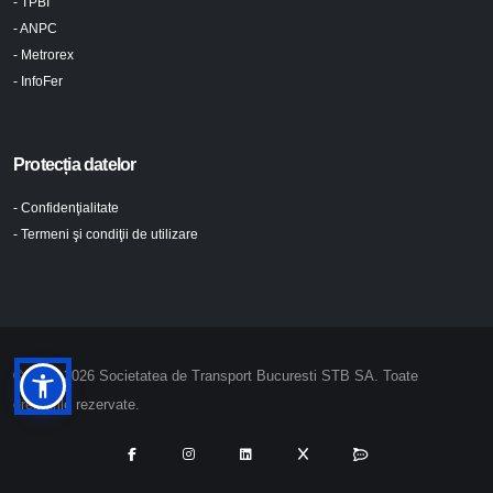
- TPBI
- ANPC
- Metrorex
- InfoFer
Protecția datelor
- Confidenţialitate
- Termeni şi condiţii de utilizare
© 2024-2026 Societatea de Transport Bucuresti STB SA. Toate
drepturile rezervate.