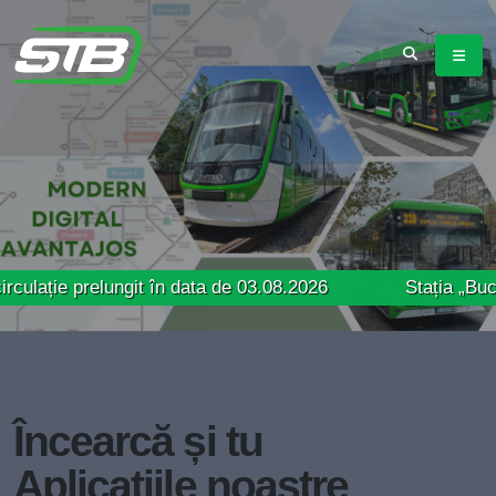
relungit în data de 03.08.2026
Stația „Bucur Obor” 
Încearcă și tu
Aplicațiile noastre