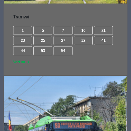
Tramvai
1
5
7
10
21
23
25
27
32
41
44
53
54
Vezi tot