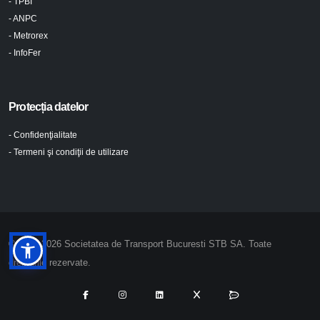
- TPBI
- ANPC
- Metrorex
- InfoFer
Protecția datelor
- Confidenţialitate
- Termeni şi condiţii de utilizare
© 2024-2026 Societatea de Transport Bucuresti STB SA. Toate
drepturile rezervate.