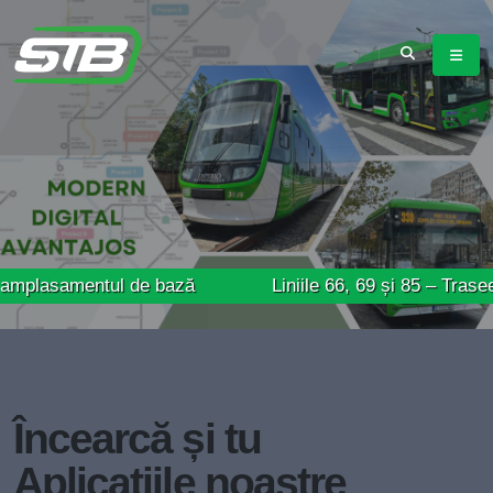
entul de bază
Liniile 66, 69 și 85 – Trasee modific
Încearcă și tu
Aplicațiile noastre