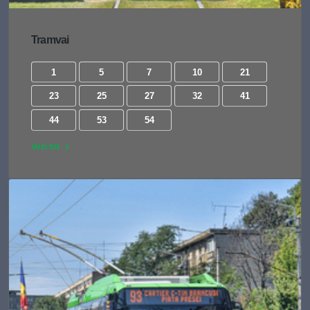
Tramvai
1
5
7
10
21
23
25
27
32
41
44
53
54
Vezi tot