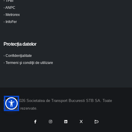
- TPBI
- ANPC
- Metrorex
- InfoFer
Protecția datelor
- Confidenţialitate
- Termeni şi condiţii de utilizare
© 2024-2026 Societatea de Transport Bucuresti STB SA. Toate
drepturile rezervate.