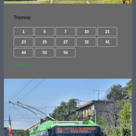
Tramvai
1
5
7
10
21
23
25
27
32
41
44
53
54
Vezi tot