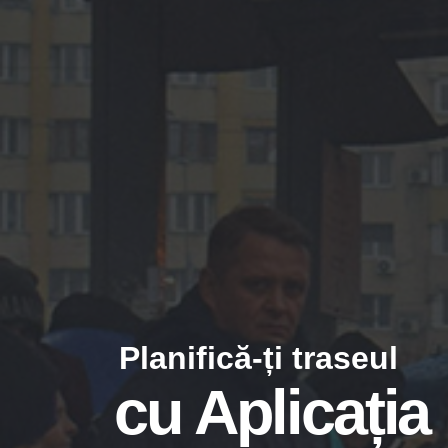
Planifică-ți traseul
cu Aplicația