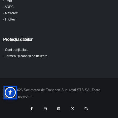
- TPBI
- ANPC
- Metrorex
- InfoFer
Protecția datelor
- Confidenţialitate
- Termeni şi condiţii de utilizare
© 2024-2026 Societatea de Transport Bucuresti STB SA. Toate
drepturile rezervate.