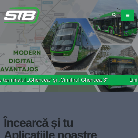
ul „Ghencea” și „Cimitirul Ghencea 3”
Linia 41 – Pro
Încearcă și tu
Aplicațiile noastre