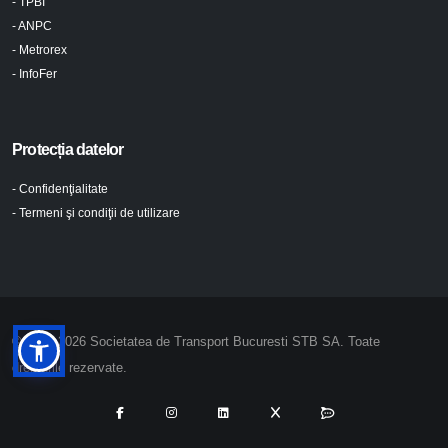
- TPBI
- ANPC
- Metrorex
- InfoFer
Protecția datelor
- Confidenţialitate
- Termeni şi condiţii de utilizare
© 2024-2026 Societatea de Transport Bucuresti STB SA. Toate
drepturile rezervate.