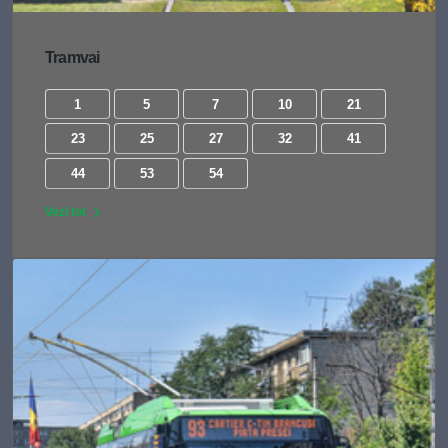
Tramvai
1
5
7
10
21
23
25
27
32
41
44
53
54
Vezi tot