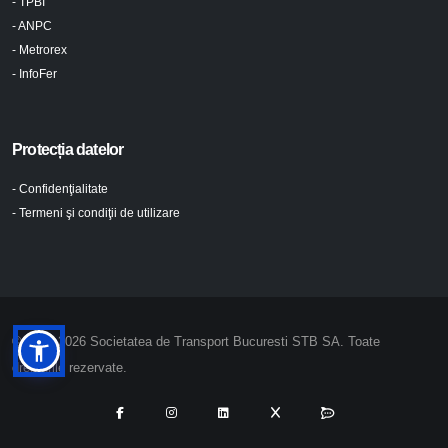
- TPBI
- ANPC
- Metrorex
- InfoFer
Protecția datelor
- Confidenţialitate
- Termeni şi condiţii de utilizare
© 2024-2026 Societatea de Transport Bucuresti STB SA. Toate
drepturile rezervate.