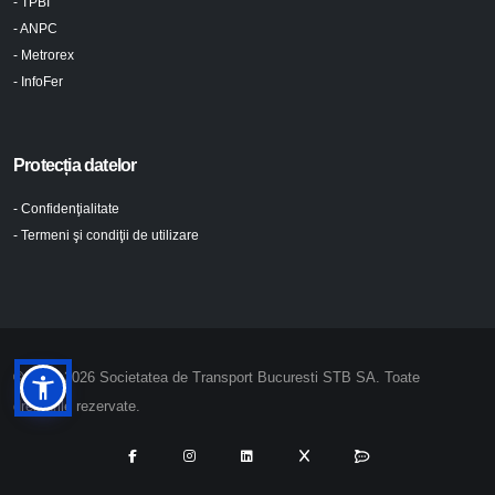
- TPBI
- ANPC
- Metrorex
- InfoFer
Protecția datelor
- Confidenţialitate
- Termeni şi condiţii de utilizare
© 2024-2026 Societatea de Transport Bucuresti STB SA. Toate
drepturile rezervate.