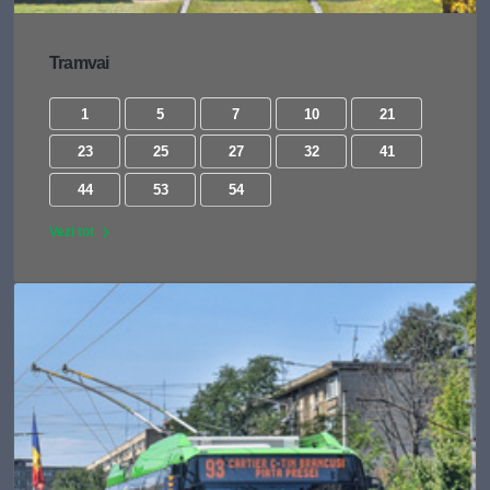
Tramvai
1
5
7
10
21
23
25
27
32
41
44
53
54
Vezi tot