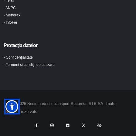
- TPBI
- ANPC
- Metrorex
- InfoFer
Protecția datelor
- Confidenţialitate
- Termeni şi condiţii de utilizare
© 2024-2026 Societatea de Transport Bucuresti STB SA. Toate
drepturile rezervate.