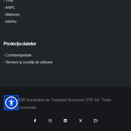
- TPBI
- ANPC
- Metrorex
- InfoFer
Protecția datelor
- Confidenţialitate
- Termeni şi condiţii de utilizare
© 2024-2026 Societatea de Transport Bucuresti STB SA. Toate
drepturile rezervate.