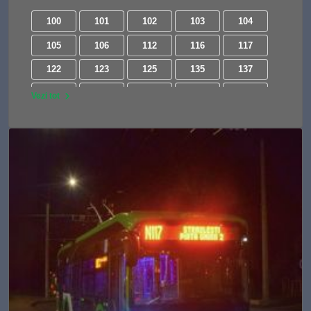
100
101
102
103
104
105
106
112
116
117
122
123
125
135
137
138
139
141
143
162
Vezi tot
163
168
178
182
185
196
203
205
216
220
221
222
223
226
227
232
241
243
246
253
282
290
301
301B
304
311
312
322
323
330
331
331B
335
343
368
381
382
385
421
422
423
424
425
425B
431