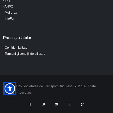
- TPBI
- ANPC
- Metrorex
- InfoFer
Protecția datelor
- Confidenţialitate
- Termeni şi condiţii de utilizare
© 2024-2026 Societatea de Transport Bucuresti STB SA. Toate
drepturile rezervate.