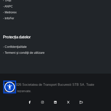
- TPBI
- ANPC
- Metrorex
- InfoFer
Protecția datelor
- Confidenţialitate
- Termeni şi condiţii de utilizare
© 2024-2026 Societatea de Transport Bucuresti STB SA. Toate
drepturile rezervate.