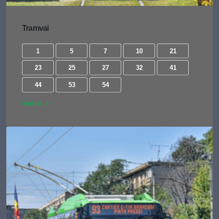
Tramvai
1
5
7
10
21
23
25
27
32
41
44
53
54
Vezi tot