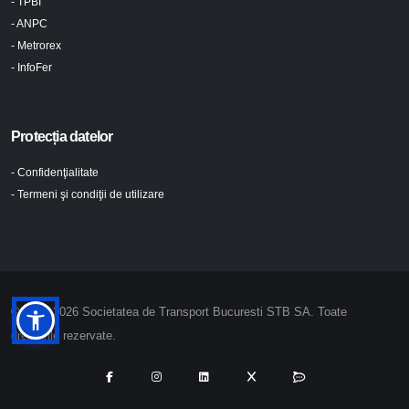
- TPBI
- ANPC
- Metrorex
- InfoFer
Protecția datelor
- Confidenţialitate
- Termeni şi condiţii de utilizare
© 2024-2026 Societatea de Transport Bucuresti STB SA. Toate
drepturile rezervate.