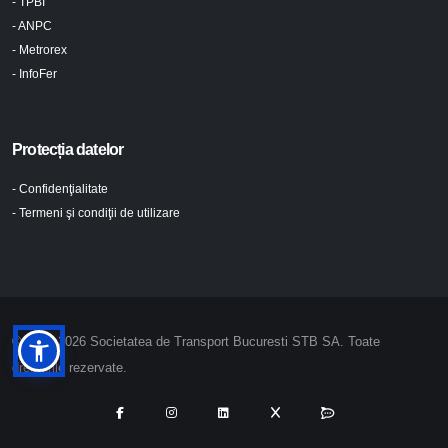
- TPBI
- ANPC
- Metrorex
- InfoFer
Protecția datelor
- Confidenţialitate
- Termeni şi condiţii de utilizare
© 2024-2026 Societatea de Transport Bucuresti STB SA. Toate
drepturile rezervate.