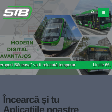
neasa” va fi relocată temporar
Liniile 66, 69 și 85
Încearcă și tu
Aplicațiile noastre