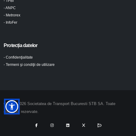
- TPBI
- ANPC
- Metrorex
- InfoFer
Protecția datelor
- Confidenţialitate
- Termeni şi condiţii de utilizare
© 2024-2026 Societatea de Transport Bucuresti STB SA. Toate
drepturile rezervate.