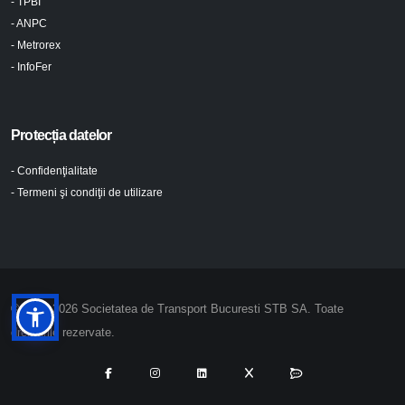
- TPBI
- ANPC
- Metrorex
- InfoFer
Protecția datelor
- Confidenţialitate
- Termeni şi condiţii de utilizare
© 2024-2026 Societatea de Transport Bucuresti STB SA. Toate
drepturile rezervate.