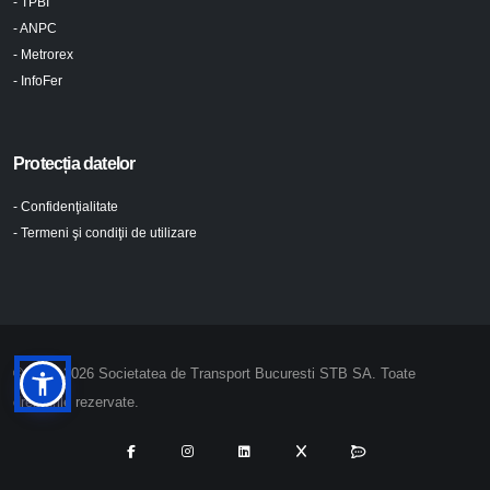
- TPBI
- ANPC
- Metrorex
- InfoFer
Protecția datelor
- Confidenţialitate
- Termeni şi condiţii de utilizare
© 2024-2026 Societatea de Transport Bucuresti STB SA. Toate
drepturile rezervate.