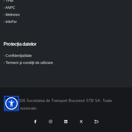
- TPBI
- ANPC
- Metrorex
- InfoFer
Protecția datelor
- Confidenţialitate
- Termeni şi condiţii de utilizare
© 2024-2026 Societatea de Transport Bucuresti STB SA. Toate
drepturile rezervate.