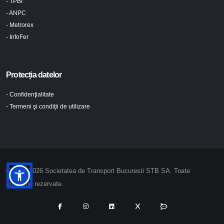
- TPBI
- ANPC
- Metrorex
- InfoFer
Protecția datelor
- Confidenţialitate
- Termeni şi condiţii de utilizare
© 2024-2026 Societatea de Transport Bucuresti STB SA. Toate
drepturile rezervate.