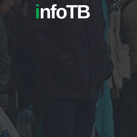
i
nfoTB