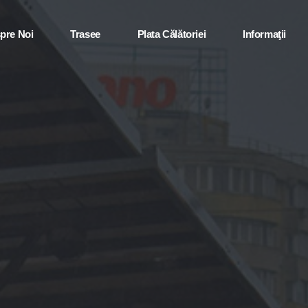
pre Noi
Trasee
Plata Călătoriei
Informaţii