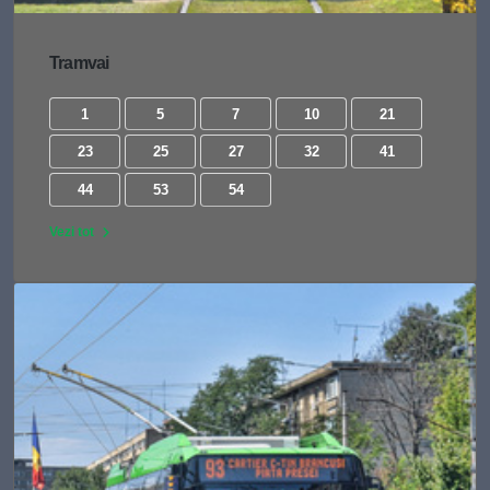
Tramvai
1
5
7
10
21
23
25
27
32
41
44
53
54
Vezi tot