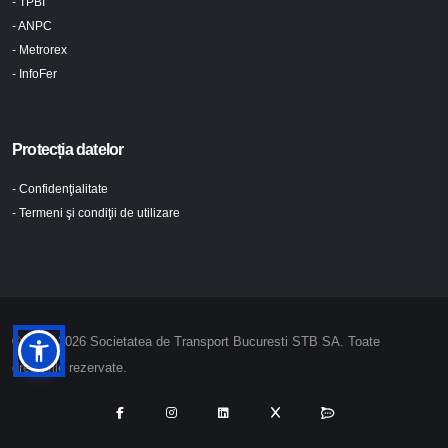
- TPBI
- ANPC
- Metrorex
- InfoFer
Protecția datelor
- Confidenţialitate
- Termeni şi condiţii de utilizare
© 2024-2026 Societatea de Transport Bucuresti STB SA. Toate
drepturile rezervate.