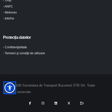
- TPBI
- ANPC
- Metrorex
- InfoFer
Protecția datelor
- Confidenţialitate
- Termeni şi condiţii de utilizare
© 2024-2026 Societatea de Transport Bucuresti STB SA. Toate
drepturile rezervate.