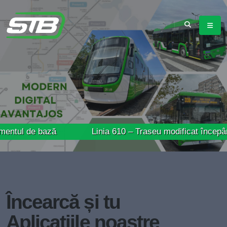
 bază
Linia 610 – Traseu modificat începând de mâi
Încearcă și tu
Aplicațiile noastre