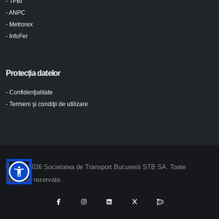
- TPBI
- ANPC
- Metrorex
- InfoFer
Protecția datelor
- Confidenţialitate
- Termeni şi condiţii de utilizare
© 2024-2026 Societatea de Transport Bucuresti STB SA. Toate
drepturile rezervate.