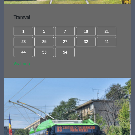
Tramvai
1
5
7
10
21
23
25
27
32
41
44
53
54
Vezi tot