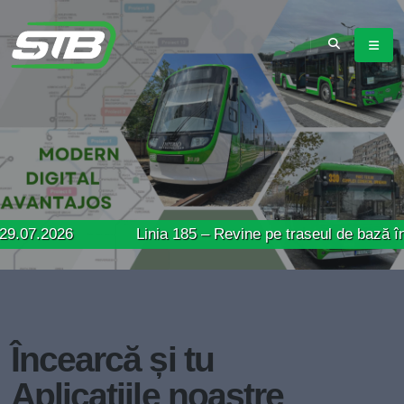
6
Linia 185 – Revine pe traseul de bază între termi
Încearcă și tu
Aplicațiile noastre