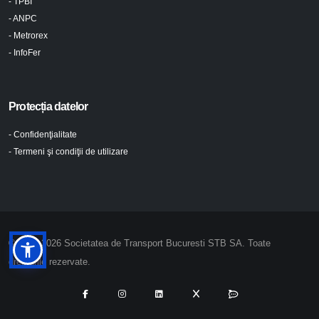
- TPBI
- ANPC
- Metrorex
- InfoFer
Protecția datelor
- Confidenţialitate
- Termeni şi condiţii de utilizare
© 2024-2026 Societatea de Transport Bucuresti STB SA. Toate
drepturile rezervate.