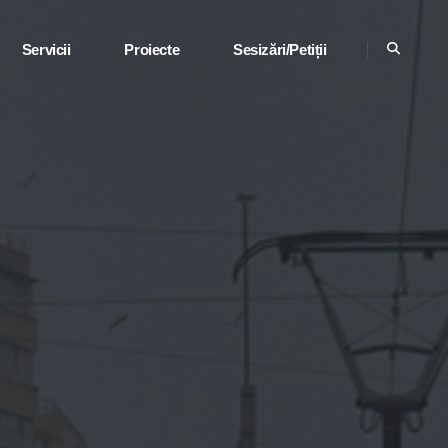
Servicii
Proiecte
Sesizări/Petiții