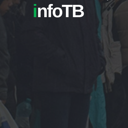
i
nfoTB