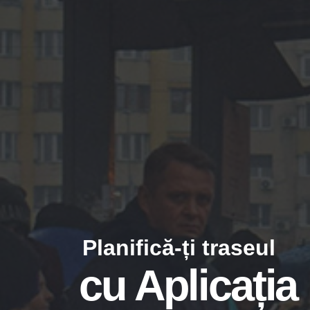
Planifică-ți traseul
cu Aplicația