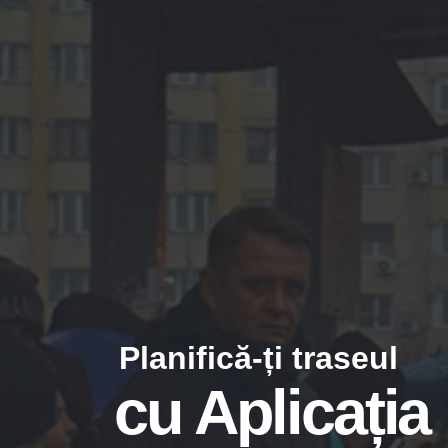
Planifică-ți traseul
cu Aplicația