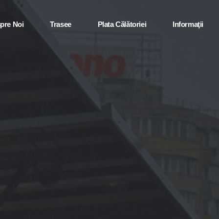
pre Noi
Trasee
Plata Călătoriei
Informaţii